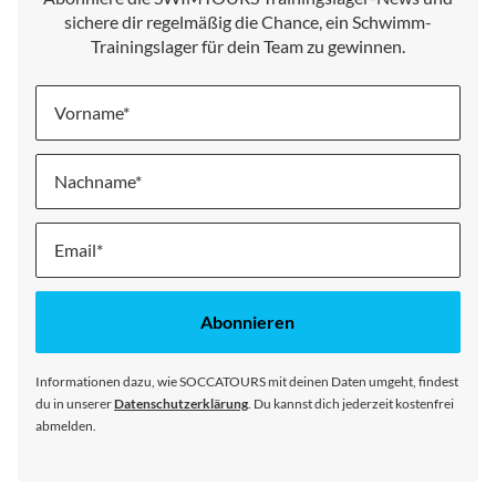
sichere dir regelmäßig die Chance, ein Schwimm-
Trainingslager für dein Team zu gewinnen.
Vorname
Nachname
Melde
dich
für
unseren
Abonnieren
Newsletter
an:
Informationen dazu, wie SOCCATOURS mit deinen Daten umgeht, findest
du in unserer
Datenschutzerklärung
. Du kannst dich jederzeit kostenfrei
abmelden.