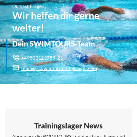
Du hast Fragen?
Wir helfen dir gerne
weiter!
Dein SWIMTOURS-Team
+49803123789-23
team@schwimmtrainingslager.com
Trainingslager News
Abonniere die SWIMTOURS Trainingslager-News und