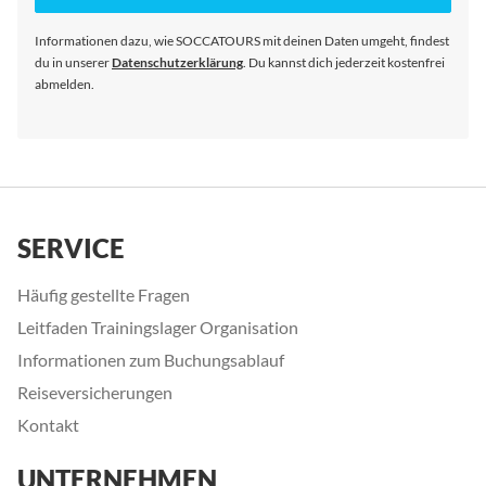
Newsletter
an:
Informationen dazu, wie SOCCATOURS mit deinen Daten umgeht, findest
du in unserer
Datenschutzerklärung
. Du kannst dich jederzeit kostenfrei
abmelden.
SERVICE
Häufig gestellte Fragen
Leitfaden Trainingslager Organisation
Informationen zum Buchungsablauf
Reiseversicherungen
Kontakt
UNTERNEHMEN