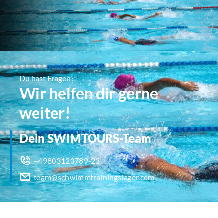
Du hast Fragen?
Wir helfen dir gerne
weiter!
Dein SWIMTOURS-Team
+49803123789-23
team@schwimmtrainingslager.com