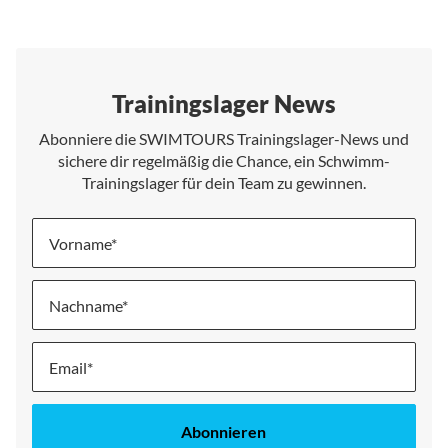
Trainingslager News
Abonniere die SWIMTOURS Trainingslager-News und
sichere dir regelmäßig die Chance, ein Schwimm-
Trainingslager für dein Team zu gewinnen.
Vorname
Nachname
Melde
dich
für
unseren
Abonnieren