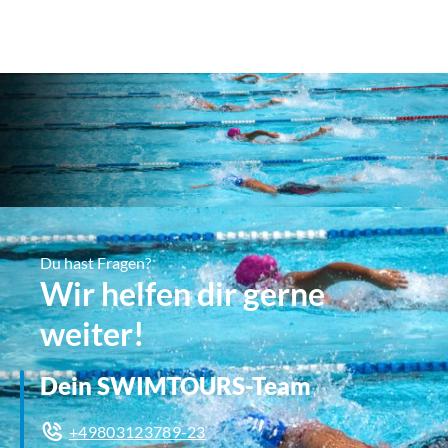
Du hast Fragen?
Wir helfen dir gerne
weiter!
Dein SWIMTOURS-Team
+49803123789-23