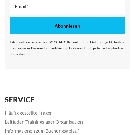
Melde
dich
für
unseren
Abonnieren
Newsletter
an:
Informationen dazu, wie SOCCATOURS mit deinen Daten umgeht, findest
du in unserer
Datenschutzerklärung
. Du kannst dich jederzeit kostenfrei
abmelden.
SERVICE
Häufig gestellte Fragen
Leitfaden Trainingslager Organisation
Informationen zum Buchungsablauf