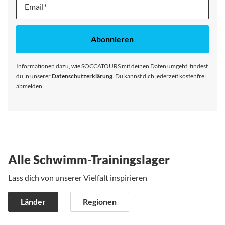
Melde
dich
für
unseren
Abonnieren
Newsletter
an:
Informationen dazu, wie SOCCATOURS mit deinen Daten umgeht, findest
du in unserer
Datenschutzerklärung
. Du kannst dich jederzeit kostenfrei
abmelden.
Alle Schwimm-Trainingslager
Lass dich von unserer Vielfalt inspirieren
Länder
Regionen