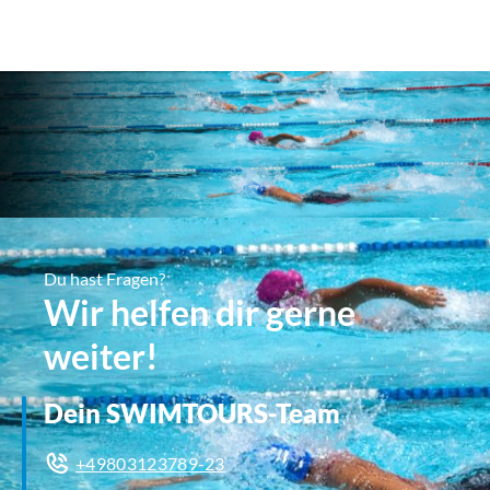
Du hast Fragen?
Wir helfen dir gerne
weiter!
Dein SWIMTOURS-Team
+49803123789-23