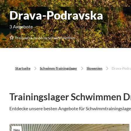
Drava-Podravska
3 Angebote
Preiswert & moderne Schwimmzentren
Startseite
Schwimm-Trainingslager
Slowenien
Drava-Podr
Trainingslager Schwimmen D
Entdecke unsere besten Angebote für Schwimmtrainingsla
Neu