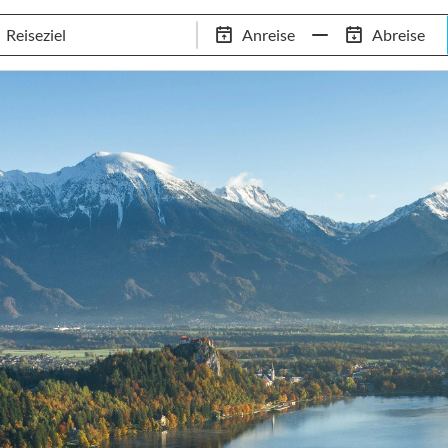
Schwimm-Trainingslager
Empfehlungen
Services
Anreise
Abreise
 Standorte
97,8% Weiterempfehlungsrate
20+ Jahre Trainingsla