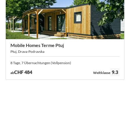
Mobile Homes Terme Ptuj
Ptuj, Drava-Podravska
8 Tage, 7 Übernachtungen (Vollpension)
Bewertung:
CHF 484
9.3
ab
Weltklasse