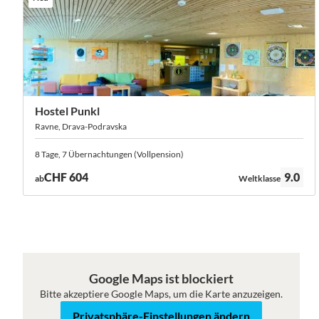
Hostel Punkl
Ravne, Drava-Podravska
8 Tage, 7 Übernachtungen (Vollpension)
Bewertung:
CHF 604
9.0
ab
Weltklasse
Google Maps ist blockiert
Bitte akzeptiere Google Maps, um die Karte anzuzeigen.
Roadmap
Satellit
Privatsphäre-Einstellungen ändern