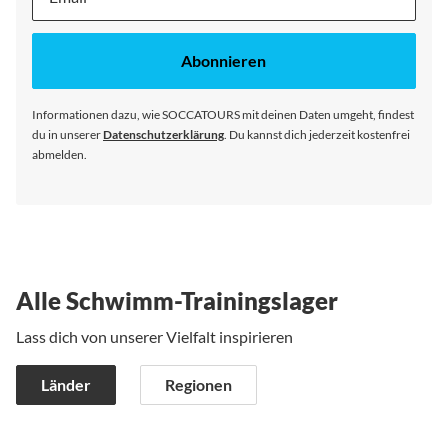
dich
für
unseren
Abonnieren
Newsletter
an:
Informationen dazu, wie SOCCATOURS mit deinen Daten umgeht, findest
du in unserer
Datenschutzerklärung
. Du kannst dich jederzeit kostenfrei
abmelden.
Alle Schwimm-Trainingslager
Lass dich von unserer Vielfalt inspirieren
Länder
Regionen