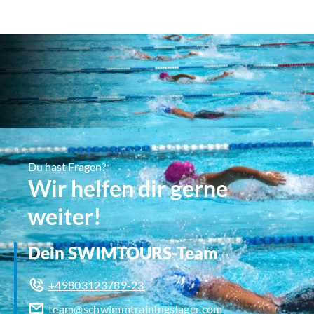
Du hast Fragen?
Wir helfen dir gerne
weiter!
Dein SWIMTOURS-Team
+49803123789-23
team@schwimmtrainingslager.com