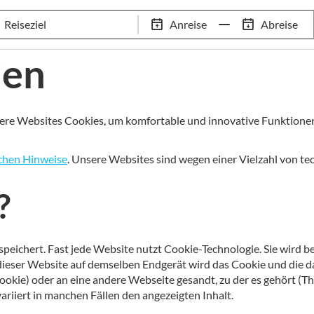
Schwimm-Trainingslager
Empfehlungen
Services
Anreise
Abreise
 Standorte
97,8% Weiterempfehlungsrate
20+ Jahre Trainingsla
ien
ere Websites Cookies, um komfortable und innovative Funktionen
ichen Hinweise
. Unsere Websites sind wegen einer Vielzahl von te
?
en speichert. Fast jede Website nutzt Cookie-Technologie. Sie wird
ieser Website auf demselben Endgerät wird das Cookie und die d
Cookie) oder an eine andere Webseite gesandt, zu der es gehört (Th
riiert in manchen Fällen den angezeigten Inhalt.