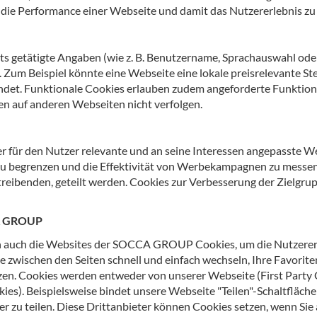
die Performance einer Webseite und damit das Nutzererlebnis zu
ts getätigte Angaben (wie z. B. Benutzername, Sprachauswahl oder
 Zum Beispiel könnte eine Webseite eine lokale preisrelevante S
efindet. Funktionale Cookies erlauben zudem angeforderte Funktio
 auf anderen Webseiten nicht verfolgen.
r für den Nutzer relevante und an seine Interessen angepasste 
zu begrenzen und die Effektivität von Werbekampagnen zu messen. 
rbetreibenden, geteilt werden. Cookies zur Verbesserung der Ziel
CA GROUP
n auch die Websites der SOCCA GROUP Cookies, um die Nutzererf
zwischen den Seiten schnell und einfach wechseln, Ihre Favorite
n. Cookies werden entweder von unserer Webseite (First Party 
ies). Beispielsweise bindet unsere Webseite "Teilen"-Schaltflächen
 zu teilen. Diese Drittanbieter können Cookies setzen, wenn Sie 