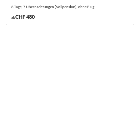
8 Tage, 7 Übernachtungen (Vollpension), ohne Flug
CHF 480
ab