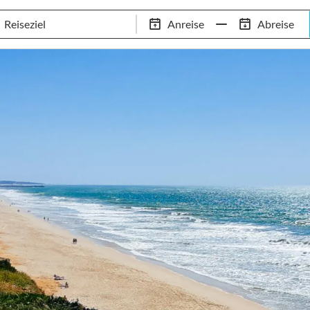
Schwimm-Trainingslager
Empfehlungen
Services
Anreise
Abreise
 Standorte
97,8% Weiterempfehlungsrate
20+ Jahre Trainingsla