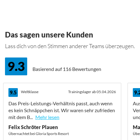
Das sagen unsere Kunden
Lass dich von den Stimmen anderer Teams überzeugen.
9.3
Basierend auf
116 Bewertungen
9.5
Weltklasse
Trainingslager ab 05.04.2026
9.
Das Preis-Leistungs-Verhältnis passt, auch wenn
Aus
es kein Schnäppchen ist. Wir waren sehr zufrieden
Ver
mit dem B...
Mehr lesen
und
Felix Schröter Plauen
Ma
Übernachtet bei Gloria Sports Resort
Über