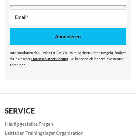
Melde
dich
für
unseren
Abonnieren
Newsletter
an:
Informationen dazu, wie SOCCATOURS mit deinen Daten umgeht, findest
du in unserer
Datenschutzerklärung
. Du kannst dich jederzeit kostenfrei
abmelden.
SERVICE
Häufig gestellte Fragen
Leitfaden Trainingslager Organisation