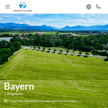
Bayern
1 Angebote
Traumhafte Alpenkulisse & moderne Schwimmanlagen