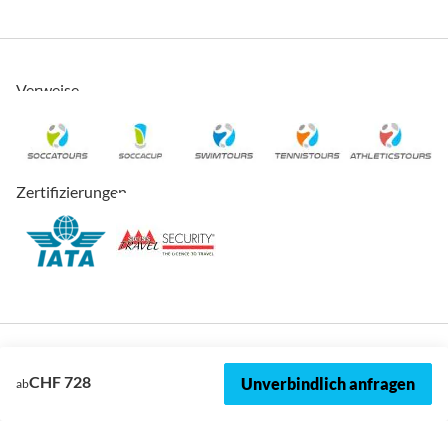
Verweise
Zertifizierungen
CHF 728
Unverbindlich anfragen
ab
© 2026, SOCCATOURS
Impressum
Datenschutz
Cookies
AVRB
Datenschutzeinstellungen
Sitemap