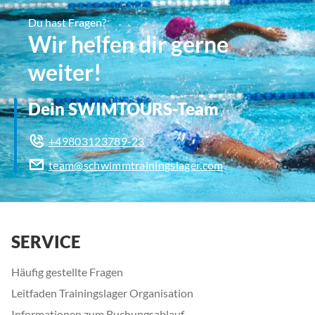
Du hast Fragen?
Wir helfen dir gerne
weiter!
Dein SWIMTOURS-Team
+49803123789-23
team@schwimmtrainingslager.com
SERVICE
Häufig gestellte Fragen
Leitfaden Trainingslager Organisation
Informationen zum Buchungsablauf