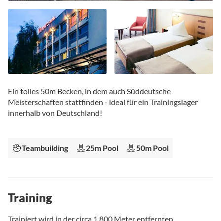
Zum
Anfang
Ein tolles 50m Becken, in dem auch Süddeutsche
der
Meisterschaften stattfinden - ideal für ein Trainingslager
Bildgalerie
innerhalb von Deutschland!
springen
Teambuilding
25m Pool
50m Pool
Training
Trainiert wird in der circa 1.800 Meter entfernten