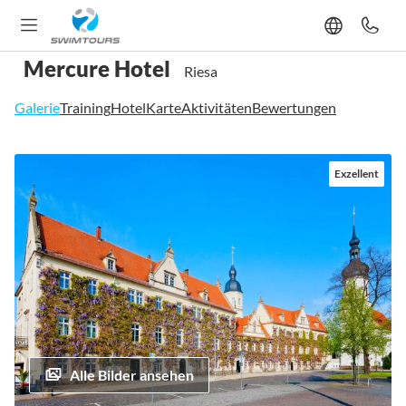
Mercure Hotel
Riesa
Galerie
Training
Hotel
Karte
Aktivitäten
Bewertungen
Zum
Exzellent
Ende
der
Bildgalerie
springen
Alle Bilder ansehen