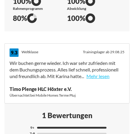
100%
100%
Rahmenprogramm
Abwicklung
80%
100%
9.3
Weltklasse
Trainingslager ab 29.08.25
Wir buchen gerne wieder. Ich war sehr zufrieden mit
dem Buchungsprozess. Alles lief schnell, professionell
und freundlich ab. Mit Karina hatte...
Mehr lesen
Wir buchen gerne wieder. Ich war sehr zufrieden mit
Timo Plenge HLC Höxter e.V.
dem Buchungsprozess. Alles lief schnell, professionell
Übernachtet bei Mobile Homes Terme Ptuj
und freundlich ab. Mit Karina hatten wir die perfekte
Beratung für unser Trainingslager. Auch auf Änderungen
und Wünsche wurde schnell eingegangen und die
1 Bewertungen
Buchung entsprechende angepasst. Die Unterkunft
(Mobilwohnheim auf dem Campingplatz) waren sehr
9+
gut. Alles was man braucht, kein Schnickschnack, sauber
7-8