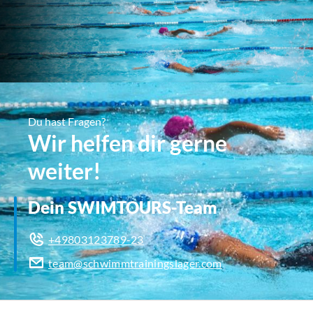
Du hast Fragen?
Wir helfen dir gerne
weiter!
Dein SWIMTOURS-Team
+49803123789-23
team@schwimmtrainingslager.com