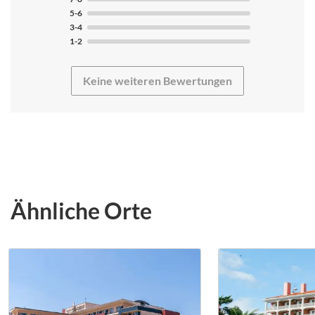
und gepflegt. Genauso wie die Sanitäranlagen auf dem
5-6
Campingplatz. Die Therme/ das Schwimmbad sind für
3-4
Trainingszwecke ideal, jedoch allgemein etwas in die
1-2
Jahre gekommen und vernachlässigt. Kaputte Fliesen,
alte Duschen/ Toiletten. Der Trainingspool war ideal.
Keine weiteren Bewertungen
Ausreichend Platz, die versprochenen Bahnen und
Trainingszeiten konnten genutzt werden und das
Personal war sehr freundlich und zuvorkommend und
hat z.B. den Sprungturm während der Einheiten gesperrt
um Rückenleinen für uns aufzuhängen. Die Destination
ist für jedes Schwimmtraining gut geeignet. Die Altstadt
von Ptuj ist auf jeden Fall einen Ausflug wert.
Ähnliche Orte