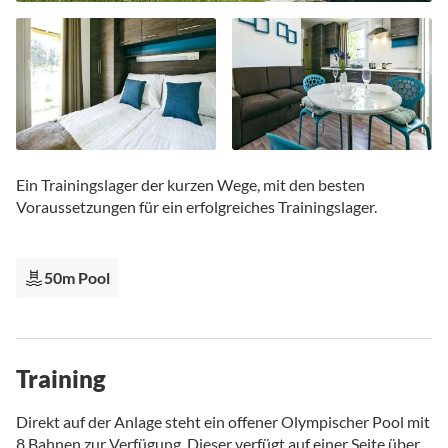
Zum
Anfang
Ein Trainingslager der kurzen Wege, mit den besten
der
Voraussetzungen für ein erfolgreiches Trainingslager.
Bildgalerie
springen
50m Pool
Training
Direkt auf der Anlage steht ein offener Olympischer Pool mit
8 Bahnen zur Verfügung. Dieser verfügt auf einer Seite über