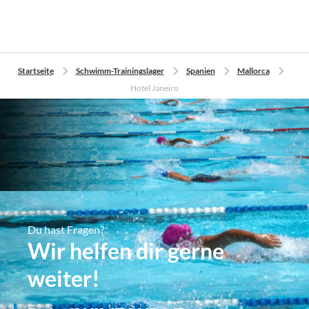
Startseite
Schwimm-Trainingslager
Spanien
Mallorca
Hotel Janeiro
Du hast Fragen?
Wir helfen dir gerne
weiter!