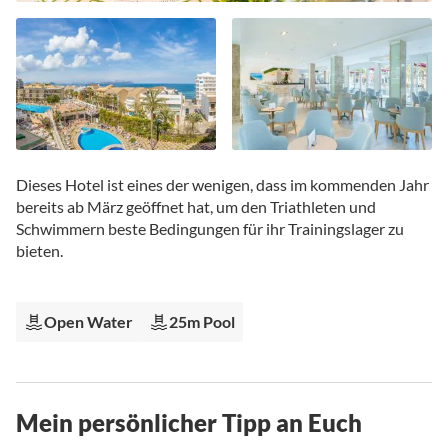
Zum
Anfang
Dieses Hotel ist eines der wenigen, dass im kommenden Jahr
der
bereits ab März geöffnet hat, um den Triathleten und
Bildgalerie
Schwimmern beste Bedingungen für ihr Trainingslager zu
springen
bieten.
Open Water
25m Pool
Mein persönlicher Tipp an Euch