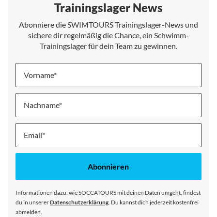
Trainingslager News
Abonniere die SWIMTOURS Trainingslager-News und
sichere dir regelmäßig die Chance, ein Schwimm-
Trainingslager für dein Team zu gewinnen.
Vorname
Nachname
Melde
dich
für
unseren
Abonnieren
Newsletter
an:
Informationen dazu, wie SOCCATOURS mit deinen Daten umgeht, findest
du in unserer
Datenschutzerklärung
. Du kannst dich jederzeit kostenfrei
abmelden.