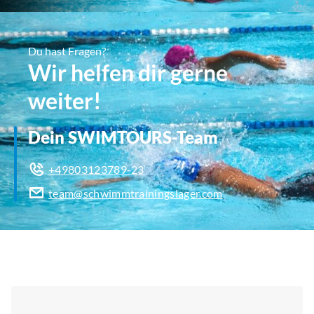
Du hast Fragen?
Wir helfen dir gerne
weiter!
Dein SWIMTOURS-Team
+49803123789-23
team@schwimmtrainingslager.com