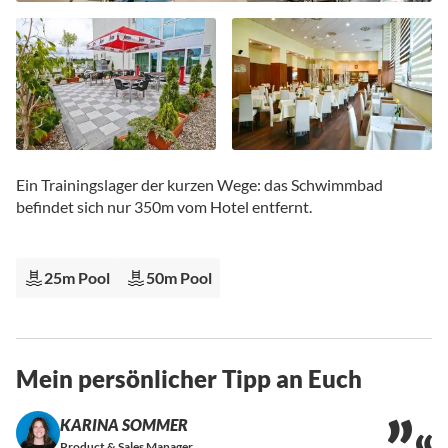
Zum
Anfang
Ein Trainingslager der kurzen Wege: das Schwimmbad
der
befindet sich nur 350m vom Hotel entfernt.
Bildgalerie
springen
25m Pool
50m Pool
Mein persönlicher Tipp an Euch
KARINA SOMMER
Product & Sales Manager