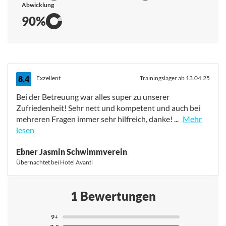
Abwicklung
90%
8.4
Exzellent
Trainingslager ab 13.04.25
Bei der Betreuung war alles super zu unserer
Zufriedenheit! Sehr nett und kompetent und auch bei
mehreren Fragen immer sehr hilfreich, danke! ...
Mehr
lesen
Bei der Betreuung war alles super zu unserer
Ebner Jasmin Schwimmverein
Zufriedenheit! Sehr nett und kompetent und auch bei
Übernachtet bei Hotel Avanti
mehreren Fragen immer sehr hilfreich, danke! Am
Anfang etwas zu wenig Essen für unsere
ausgehungerten Sportler aber das konnte schnell
1 Bewertungen
geklärt werden! Die Menge der Portionen konnte
schnell geklärt werden, aber es könnte noch etwas
9+
sportlergerechter gekocht werden! Die