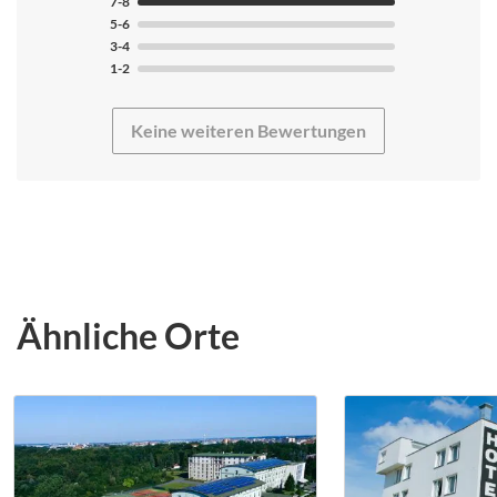
7-8
Trainingsschwerpunkte waren im Schwimmen
5-6
Technikverbesserung, Umfang steigern, Schnelligkeit
3-4
steigern. Ein Ausflug in die Innenstadt einfach mit der
1-2
Straßenbahn möglich! Kegelbahn auch im Hotel
verfügbar (nicht getestet).
Keine weiteren Bewertungen
Ähnliche Orte