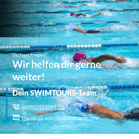
Du hast Fragen?
Wir helfen dir gerne
weiter!
Dein SWIMTOURS-Team
+49803123789-23
team@schwimmtrainingslager.com