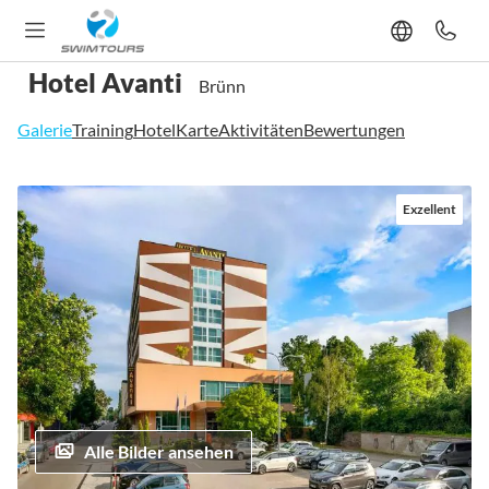
Hotel Avanti
Brünn
Galerie
Training
Hotel
Karte
Aktivitäten
Bewertungen
Zum
Exzellent
Ende
der
Bildgalerie
springen
Alle Bilder ansehen