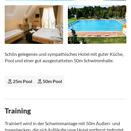
Zum
Anfang
Schön gelegenes und sympathisches Hotel mit guter Küche,
der
Pool und einer gut ausgestatteten 50m Schwimmhalle.
Bildgalerie
springen
25m Pool
50m Pool
Training
Trainiert wird in der Schwimmanlage mit 50m Außen- und
Innenbecken, die sich fußläufig vom Hotel entfernt befindet.