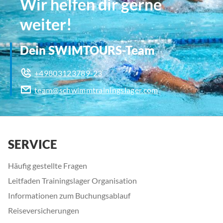
Wir helfen dir gerne
weiter!
Dein SWIMTOURS-Team
+49803123789-23
team@schwimmtrainingslager.com
SERVICE
Häufig gestellte Fragen
Leitfaden Trainingslager Organisation
Informationen zum Buchungsablauf
Reiseversicherungen