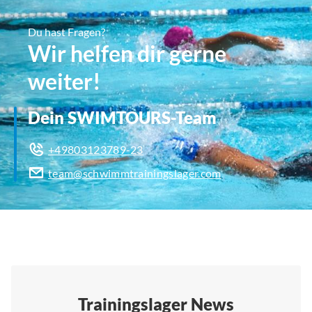
Du hast Fragen?
Wir helfen dir gerne
weiter!
Dein SWIMTOURS-Team
+49803123789-23
team@schwimmtrainingslager.com
Trainingslager News