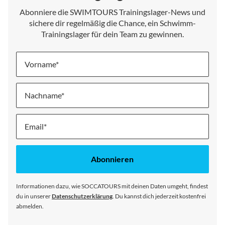
Abonniere die SWIMTOURS Trainingslager-News und
sichere dir regelmäßig die Chance, ein Schwimm-
Trainingslager für dein Team zu gewinnen.
Vorname
Nachname
Melde
dich
für
unseren
Abonnieren
Newsletter
an:
Informationen dazu, wie SOCCATOURS mit deinen Daten umgeht, findest
du in unserer
Datenschutzerklärung
. Du kannst dich jederzeit kostenfrei
abmelden.