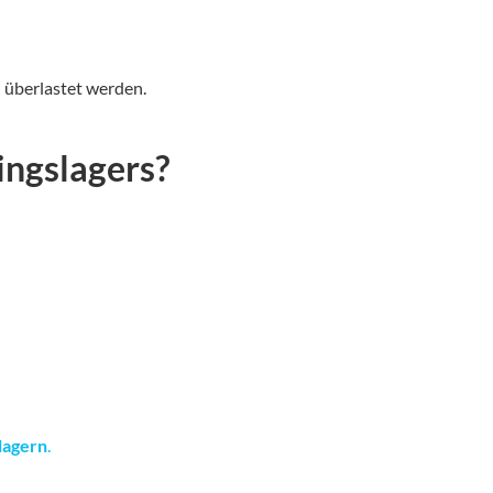
n überlastet werden.
ingslagers?
lagern
.