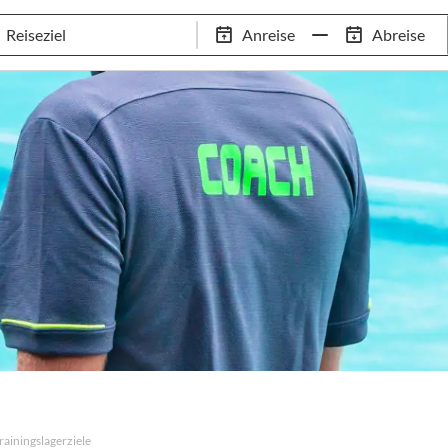
Schwimm-Trainingslager
Empfehlungen
Services
Anreise
Abreise
 Standorte
97,8% Weiterempfehlungsrate
20+ Jahre Trainingsla
rainingslagerziele