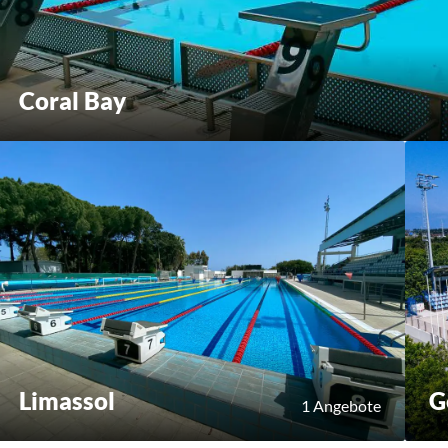
Coral Bay
Limassol
G
1 Angebote