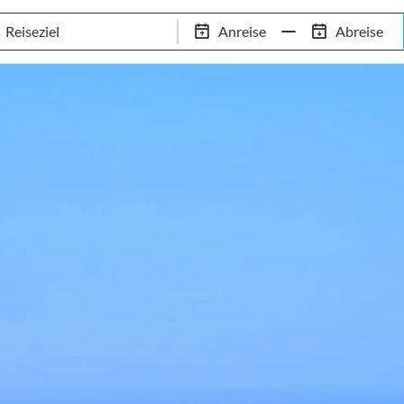
Schwimm-Trainingslager
Empfehlungen
Services
Anreise
Abreise
 Standorte
97,8% Weiterempfehlungsrate
20+ Jahre Trainingsla