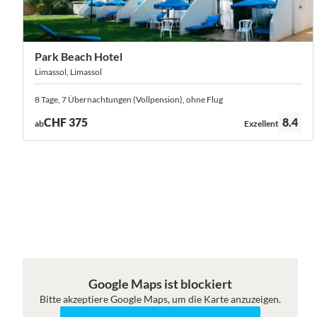
Park Beach Hotel
Limassol, Limassol
8 Tage, 7 Übernachtungen (Vollpension), ohne Flug
Bewertung:
CHF 375
8.4
ab
Exzellent
Google Maps ist blockiert
Bitte akzeptiere Google Maps, um die Karte anzuzeigen.