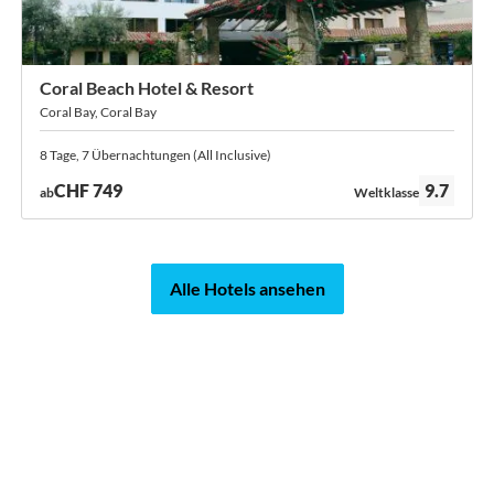
Coral Beach Hotel & Resort
Coral Bay, Coral Bay
8 Tage, 7 Übernachtungen (All Inclusive)
Bewertung:
CHF 749
9.7
ab
Weltklasse
Alle Hotels ansehen