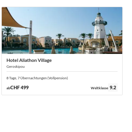
Hotel Aliathon Village
Geroskipou
8 Tage, 7 Übernachtungen (Vollpension)
Bewertung:
CHF 499
9.2
ab
Weltklasse