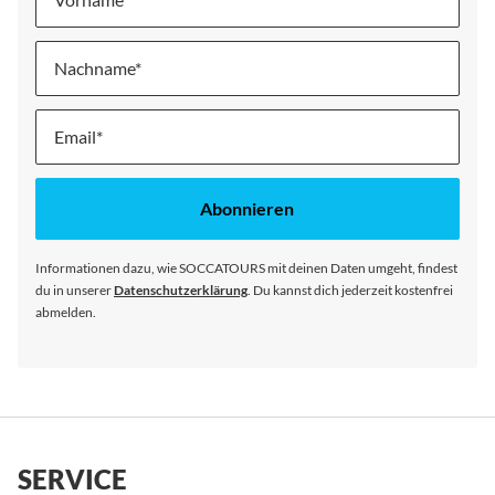
Nachname
Melde
dich
für
unseren
Abonnieren
Newsletter
an:
Informationen dazu, wie SOCCATOURS mit deinen Daten umgeht, findest
du in unserer
Datenschutzerklärung
. Du kannst dich jederzeit kostenfrei
abmelden.
SERVICE