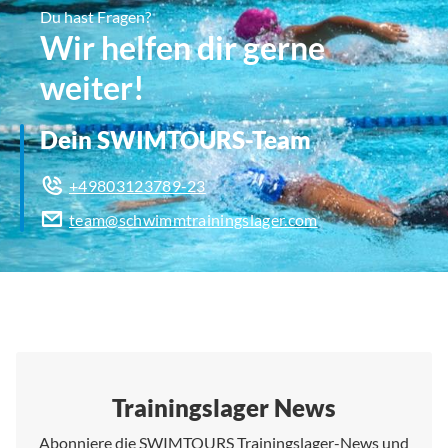
Du hast Fragen?
Wir helfen dir gerne
weiter!
Dein SWIMTOURS-Team
+49803123789-23
team@schwimmtrainingslager.com
Trainingslager News
Abonniere die SWIMTOURS Trainingslager-News und