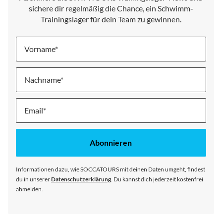
sichere dir regelmäßig die Chance, ein Schwimm-
Trainingslager für dein Team zu gewinnen.
Vorname
Nachname
Melde
dich
für
unseren
Abonnieren
Newsletter
an:
Informationen dazu, wie SOCCATOURS mit deinen Daten umgeht, findest
du in unserer
Datenschutzerklärung
. Du kannst dich jederzeit kostenfrei
abmelden.