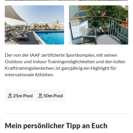
Zum
Anfang
Der von der IAAF zertifizierte Sportkomplex, mit seinen
der
Outdoor und Indoor Trainingsmöglichkeiten und den tollen
Bildgalerie
Krafttrainingsbereichen, ist ganzjährig ein Highlight für
springen
internationale Athleten.
25m Pool
50m Pool
Mein persönlicher Tipp an Euch