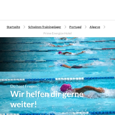
Startseite
Schwimm-Trainingslager
Portugal
Algarve
Prime Energize Hotel
Du hast Fragen?
Wir helfen dir gerne
weiter!