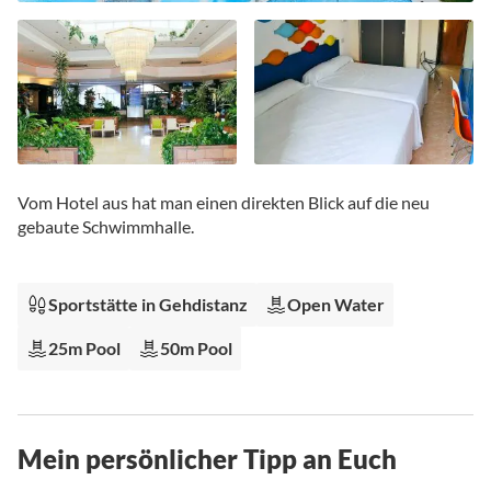
Zum
Anfang
Vom Hotel aus hat man einen direkten Blick auf die neu
der
gebaute Schwimmhalle.
Bildgalerie
springen
Sportstätte in Gehdistanz
Open Water
25m Pool
50m Pool
Mein persönlicher Tipp an Euch