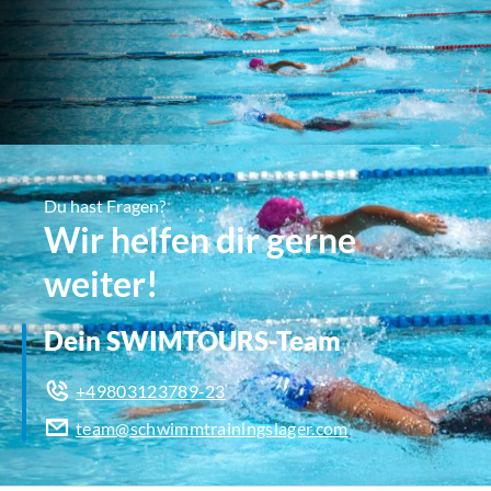
Du hast Fragen?
Wir helfen dir gerne
weiter!
Dein SWIMTOURS-Team
+49803123789-23
team@schwimmtrainingslager.com