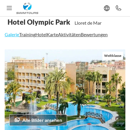
Hotel Olympic Park
Lloret de Mar
Galerie
Training
Hotel
Karte
Aktivitäten
Bewertungen
Zum
Weltklasse
Ende
der
Bildgalerie
springen
Alle Bilder ansehen