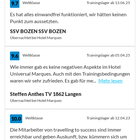
9.7
Weltklasse
Trainingslager ab 13.06.25
Es hat alles einwandfrei funktioniert, wir hätten keinen
Punkt zum aussetzten.
SSV BOZEN SSV BOZEN
Übernachtet bei Hotel Marques
9.6
Weltklasse
Trainingslager ab 05.04.25
Wie immer gab es keine negativen Aspekte im Hotel
Universal Marques. Auch mit den Trainingsbedingungen
waren wir sehr zufrieden. Es gab für me...
Mehr lesen
Wie immer gab es keine negativen Aspekte im Hotel
Steffen Anthes TV 1862 Langen
Universal Marques. Auch mit den Trainingsbedingungen
Übernachtet bei Hotel Marques
waren wir sehr zufrieden. Es gab für mein Team keine
Einschränkungen. Die Kabinen und Duschen sollten nun
auch ein wenig renoviert werden, wie es im Kraftraum
10.0
Weltklasse
Trainingslager ab 12.04.23
so positiv passiert ist. Wir haben das Trainingslager als
Die Mitarbeiter von travelling to success sind immer
Vorbereitung auf DJM Berlin genutzt. Wasser und
erreichbar und geben Auskunft, bzw. kümmern sich um
Landtraining. Alles konnte wie geplant umgesetzt