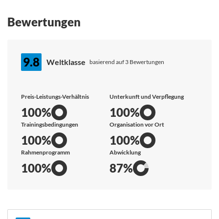
Bewertungen
9.8
Weltklasse
basierend auf 3 Bewertungen
Preis-Leistungs-Verhältnis
Unterkunft und Verpflegung
100%
100%
Trainingsbedingungen
Organisation vor Ort
100%
100%
Rahmenprogramm
Abwicklung
100%
87%