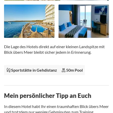
Zum
Anfang
Die Lage des Hotels direkt auf einer kleinen Landspitze mit
der
Blick übers Meer bleibt sicher jedem in Erinnerung.
Bildgalerie
springen
Sportstätte in Gehdistanz
50m Pool
Mein persönlicher Tipp an Euch
In diesem Hotel habt Ihr einen traumhaften Blick übers Meer
und trotzdem nur wenige Gehminuten zum Training.