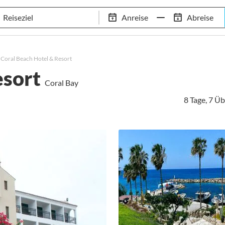
Schwimm-Trainingslager
Empfehlungen
Services
Anreise
Abreise
 Standorte
97,8% Weiterempfehlungsrate
20+ Jahre Trainingsla
Coral Beach Hotel & Resort
esort
Coral Bay
8 Tage, 7 Ü