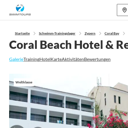
Mehr als 80
Startseite
Schwimm-Trainingslager
Zypern
Coral Bay
Coral Beach Hotel & R
Galerie
Training
Hotel
Karte
Aktivitäten
Bewertungen
Zum
Ende
Weltklasse
der
Bildgalerie
springen