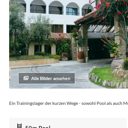
Alle Bilder ansehen
Zum
Anfang
Ein Trainingslager der kurzen Wege - sowohl Pool als auch Me
der
Bildgalerie
springen
50m Pool