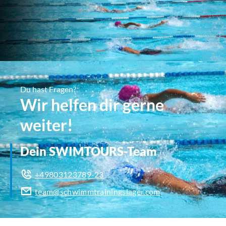
Du hast Fragen?
Wir helfen dir gerne
weiter!
Dein SWIMTOURS-Team
+49803123789-23
team@schwimmtrainingslager.com