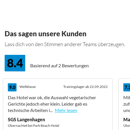
Das sagen unsere Kunden
Lass dich von den Stimmen anderer Teams überzeugen.
8.4
Basierend auf
2 Bewertungen
9.0
Weltklasse
Trainingslager ab 22.09.2022
7.
Das Hotel war ok, die Auswahl vegetarischer
Mit
Gerichte jedoch eher klein. Leider gab es
zuf
technische Arbeiten i...
Mehr lesen
und
SGS Langenhagen
Ma
Übernachtet bei Park Beach Hotel
Über