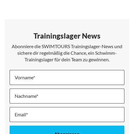
Trainingslager News
Abonniere die SWIMTOURS Trainingslager-News und
sichere dir regelmäßig die Chance, ein Schwimm-
Trainingslager für dein Team zu gewinnen.
Vorname
Nachname
Melde
dich
für
unseren
Abonnieren