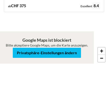
Bewertung:
CHF 375
8.4
ab
Exzellent
Google Maps ist blockiert
Bitte akzeptiere Google Maps, um die Karte anzuzeigen.
+
Roadmap
Satellit
Privatsphäre-Einstellungen ändern
−