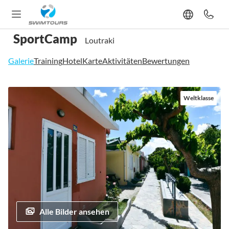
SportCamp
Loutraki
Galerie
Training
Hotel
Karte
Aktivitäten
Bewertungen
Zum
Weltklasse
Ende
der
Bildgalerie
springen
Alle Bilder ansehen