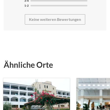
Schwerpunkte: Trainingsschwerpunkt war Schwimmen,
3-4
super umgesetzt! Mit der Organisation vor Ort waren
1-2
wir auf jeden Fall sehr zufrieden, da ich ein wenig
griechisch spreche ging alles noch schneller!! Den Wind
Keine weiteren Bewertungen
hätten wir nicht gebraucht, da kann soccatours aber
nichts dafür :-) Der Wetter war ansonsten sehr schön.
Restaurants, Bars etc. haben wir nicht gesehen, da wir
mit Kindern dort waren. Den Kanal von Korinth muss
man auf jeden Fall gesehen haben. Der Wasserfall von
Loutraki ist auch sehenswert, auch wenn er künstlich
angelegt wurde. Das Trainingslager war sehr schön,
Service war super. Das Essen war auch sehr gut, hat alles
Ähnliche Orte
gepasst. Wir würden gerne wieder nach Loutraki
kommen!