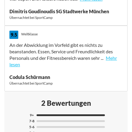
Preisleistung war sehr gut! Sehr freundliche Mitarbeiter
Dimitris Goudinoudis SG Stadtwerke München
die alles möglich gemacht haben. Das Trainingsgelände
Übernachtet bei SportCamp
war super! Die Abläufe haben super geklappt! Ein
Ausflug nach Athen lohnt sich!
9.5
Weltklasse
An der Abwicklung im Vorfeld gibt es nichts zu
beanstanden. Essen, Service und Freundlichkeit des
Personals und der Fitnessbereich waren sehr ...
Mehr
lesen
An der Abwicklung im Vorfeld gibt es nichts zu
Codula Schürmann
beanstanden. Essen, Service und Freundlichkeit des
Übernachtet bei SportCamp
Personals und der Fitnessbereich waren sehr gut. Die
Qualität des Beckens war sehr gut, die
Trainingsmöglichkeiten waren hervorragend. Shuttle
2 Bewertungen
vom Camp zum Schwimmbad war Bestens organisiert.
Liveguards vor Ort waren super, haben ihren Job sehr
9+
gut gemacht. Ich musste mit zwei Kindern nach Korinth
7-8
ins Krankenhaus und sie haben gute Vorarbeit geleistet.
5-6