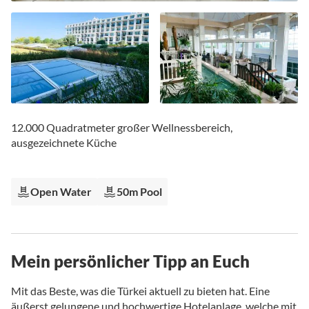
Zum
Anfang
12.000 Quadratmeter großer Wellnessbereich,
der
ausgezeichnete Küche
Bildgalerie
springen
Open Water
50m Pool
Mein persönlicher Tipp an Euch
Mit das Beste, was die Türkei aktuell zu bieten hat. Eine
äußerst gelungene und hochwertige Hotelanlage, welche mit