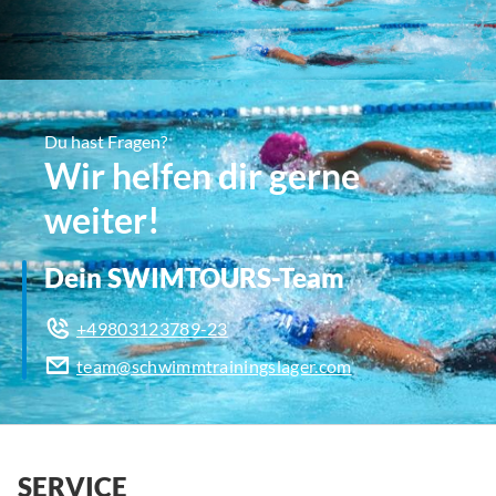
Du hast Fragen?
Wir helfen dir gerne
weiter!
Dein SWIMTOURS-Team
+49803123789-23
team@schwimmtrainingslager.com
SERVICE