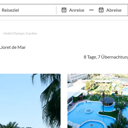
Schwimm-Trainingslager
Empfehlungen
Services
Anreise
Abreise
 Standorte
97,8% Weiterempfehlungsrate
20+ Jahre Trainingsla
Hotel Olympic Garden
Lloret de Mar
8 Tage, 7 Übernachtun