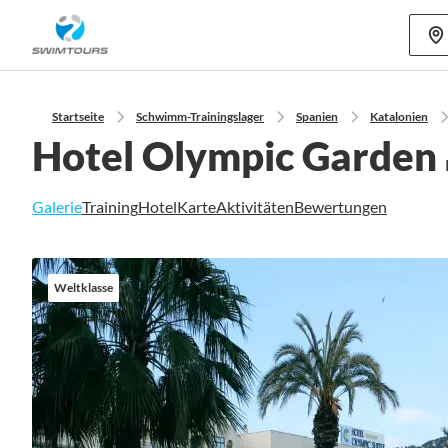
Mehr als 80
Startseite
Schwimm-Trainingslager
Spanien
Katalonien
Hotel Olympic Garden
Galerie
Training
Hotel
Karte
Aktivitäten
Bewertungen
Zum
Ende
Weltklasse
der
Bildgalerie
springen