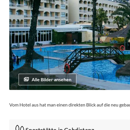
Alle Bilder ansehen
Zum
Anfang
Vom Hotel aus hat man einen direkten Blick auf die neu geb
der
Bildgalerie
springen
Sportstätte in Gehdistanz