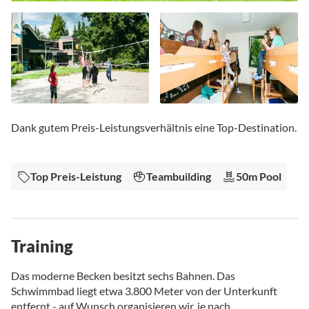
Zum
Anfang
Dank gutem Preis-Leistungsverhältnis eine Top-Destination.
der
Bildgalerie
springen
Top Preis-Leistung
Teambuilding
50m Pool
Training
Das moderne Becken besitzt sechs Bahnen. Das
Schwimmbad liegt etwa 3.800 Meter von der Unterkunft
entfernt - auf Wunsch organisieren wir, je nach