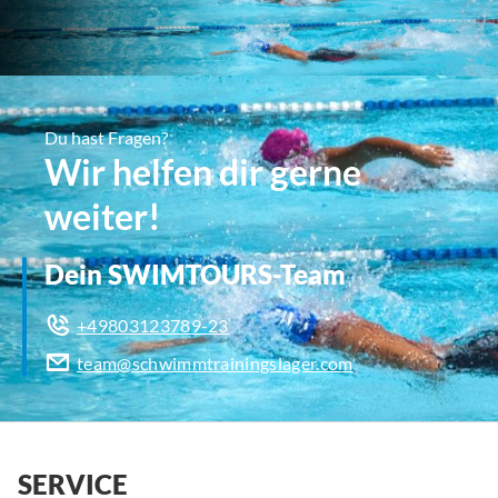
Du hast Fragen?
Wir helfen dir gerne
weiter!
Dein SWIMTOURS-Team
+49803123789-23
team@schwimmtrainingslager.com
SERVICE