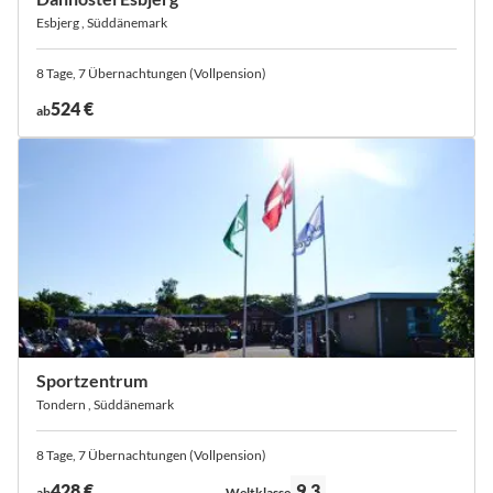
Esbjerg , Süddänemark
8 Tage, 7 Übernachtungen (Vollpension)
524 €
ab
Sportzentrum
Tondern , Süddänemark
8 Tage, 7 Übernachtungen (Vollpension)
Bewertung:
428 €
9.3
ab
Weltklasse