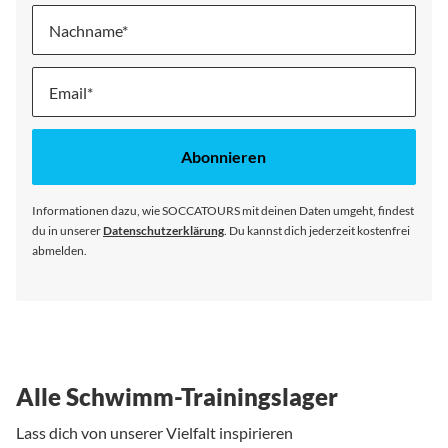
Nachname
Melde
dich
für
unseren
Abonnieren
Newsletter
an:
Informationen dazu, wie SOCCATOURS mit deinen Daten umgeht, findest
du in unserer
Datenschutzerklärung
. Du kannst dich jederzeit kostenfrei
abmelden.
Alle Schwimm-Trainingslager
Lass dich von unserer Vielfalt inspirieren