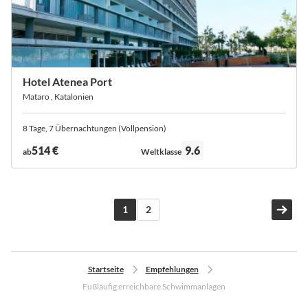
Hotel Atenea Port
Mataro , Katalonien
8 Tage, 7 Übernachtungen (Vollpension)
Bewertung:
514 €
9.6
ab
Weltklasse
Seite
Du liest gerade die Seite
Seite
Sei
We
1
2
Startseite
Empfehlungen
Fußläufig erreichbare Schwimmanlagen