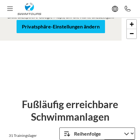
Google Maps ist blockiert
Bitte akzeptiere Google Maps, um die Karte anzuzeigen.
+
Karte
Satellit
Privatsphäre-Einstellungen ändern
−
Leaflet
Fußläufig erreichbare
Schwimmanlagen
31
Trainingslager