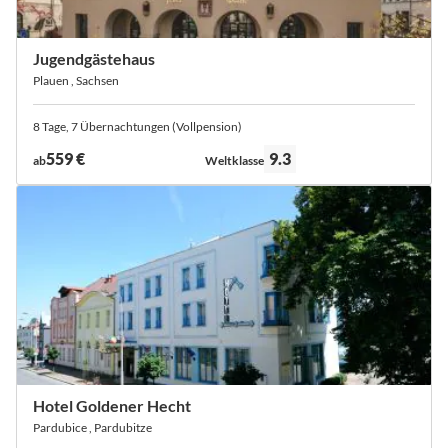
Jugendgästehaus
Plauen , Sachsen
8 Tage, 7 Übernachtungen (Vollpension)
Bewertung:
559 €
9.3
ab
Weltklasse
Hotel Goldener Hecht
Pardubice , Pardubitze