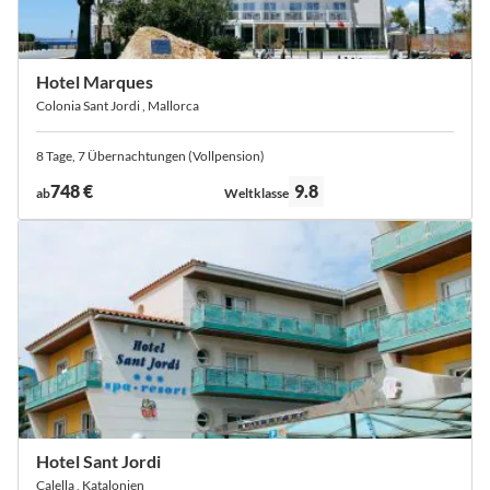
Hotel Marques
Colonia Sant Jordi , Mallorca
8 Tage, 7 Übernachtungen (Vollpension)
Bewertung:
748 €
9.8
ab
Weltklasse
Hotel Sant Jordi
Calella , Katalonien