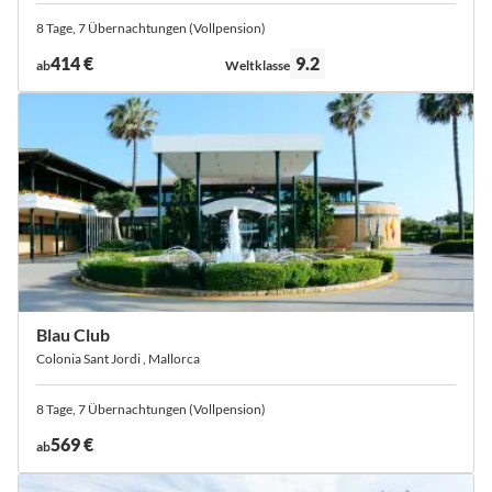
8 Tage, 7 Übernachtungen (Vollpension)
Bewertung:
414 €
9.2
ab
Weltklasse
Blau Club
Colonia Sant Jordi , Mallorca
8 Tage, 7 Übernachtungen (Vollpension)
569 €
ab