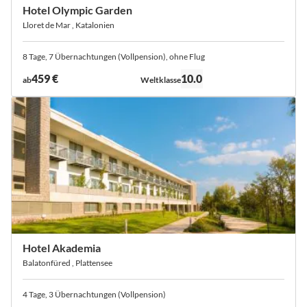
Hotel Olympic Garden
Lloret de Mar , Katalonien
8 Tage, 7 Übernachtungen (Vollpension), ohne Flug
Bewertung:
459 €
10.0
ab
Weltklasse
Hotel Akademia
Balatonfüred , Plattensee
4 Tage, 3 Übernachtungen (Vollpension)