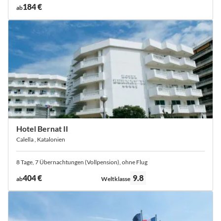
184 €
ab
Hotel Bernat II
Calella , Katalonien
8 Tage, 7 Übernachtungen (Vollpension), ohne Flug
Bewertung:
404 €
9.8
ab
Weltklasse