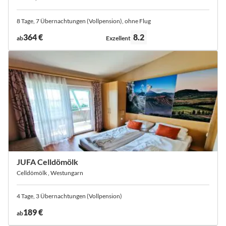
8 Tage, 7 Übernachtungen (Vollpension), ohne Flug
Bewertung:
364 €
8.2
ab
Exzellent
JUFA Celldömölk
Celldömölk , Westungarn
4 Tage, 3 Übernachtungen (Vollpension)
189 €
ab