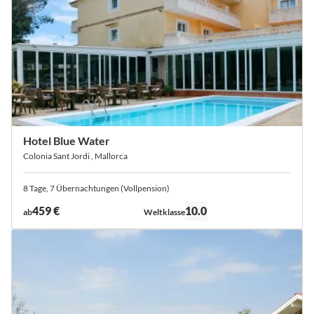
Hotel Blue Water
Colonia Sant Jordi , Mallorca
8 Tage, 7 Übernachtungen (Vollpension)
Bewertung:
459 €
10.0
ab
Weltklasse