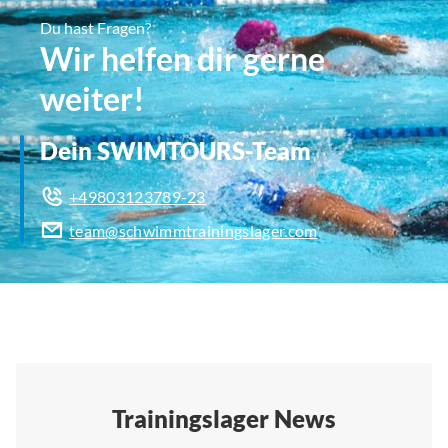
Du hast Fragen?
Wir helfen dir gerne
weiter!
Dein SWIMTOURS-Team
+49803123789-23
team@schwimmtrainingslager.com
Trainingslager News