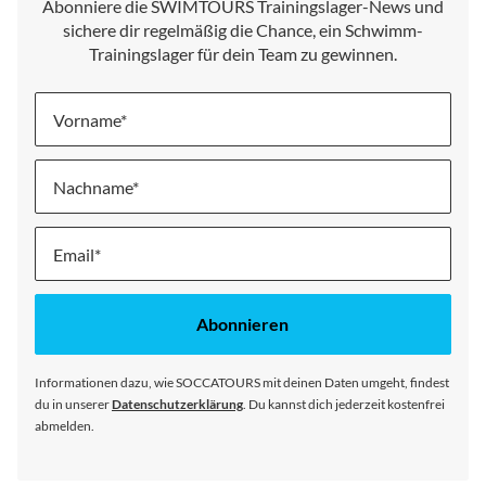
Abonniere die SWIMTOURS Trainingslager-News und
sichere dir regelmäßig die Chance, ein Schwimm-
Trainingslager für dein Team zu gewinnen.
Vorname
Nachname
Melde
dich
für
unseren
Abonnieren
Newsletter
an:
Informationen dazu, wie SOCCATOURS mit deinen Daten umgeht, findest
du in unserer
Datenschutzerklärung
. Du kannst dich jederzeit kostenfrei
abmelden.