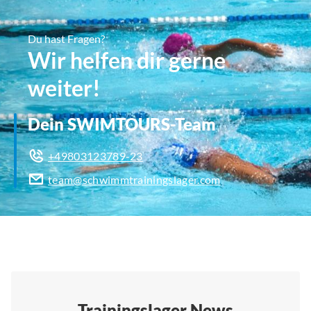
Du hast Fragen?
Wir helfen dir gerne
weiter!
Dein SWIMTOURS-Team
+49803123789-23
team@schwimmtrainingslager.com
Trainingslager News