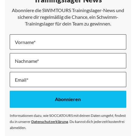
Abonniere die SWIMTOURS Trainingslager-News und
sichere dir regelmäßig die Chance, ein Schwimm-
Trainingslager für dein Team zu gewinnen.
Vorname
Nachname
Melde
dich
für
unseren
Abonnieren
Newsletter
an:
Informationen dazu, wie SOCCATOURS mit deinen Daten umgeht, findest
du in unserer
Datenschutzerklärung
. Du kannst dich jederzeit kostenfrei
abmelden.