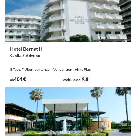
Hotel Bernat II
Calella , Katalonien
8 Tage, 7 Übernachtungen (Vollpension), ohne Flug
Bewertung:
404 €
9.8
ab
Weltklasse