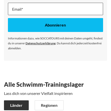
Melde
dich
für
unseren
Abonnieren
Newsletter
an:
Informationen dazu, wie SOCCATOURS mit deinen Daten umgeht, findest
du in unserer
Datenschutzerklärung
. Du kannst dich jederzeit kostenfrei
abmelden.
Alle Schwimm-Trainingslager
Lass dich von unserer Vielfalt inspirieren
Länder
Regionen