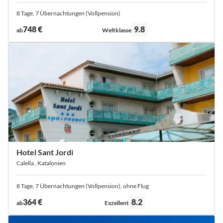
8 Tage, 7 Übernachtungen (Vollpension)
Bewertung:
748 €
9.8
ab
Weltklasse
Hotel Sant Jordi
Calella , Katalonien
8 Tage, 7 Übernachtungen (Vollpension), ohne Flug
Bewertung:
364 €
8.2
ab
Exzellent