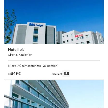
Hotel Ibis
Girona , Katalonien
8 Tage, 7 Übernachtungen (Vollpension)
Bewertung:
549 €
8.8
ab
Exzellent