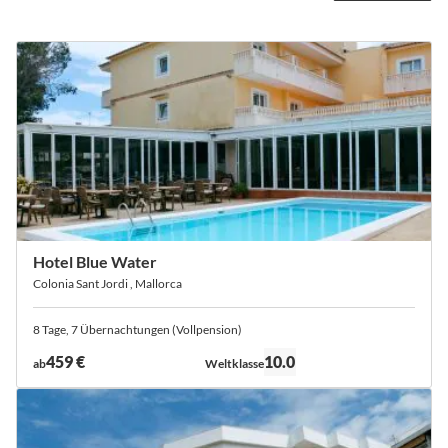
Hotel Blue Water
Colonia Sant Jordi , Mallorca
8 Tage, 7 Übernachtungen (Vollpension)
Bewertung:
459 €
10.0
ab
Weltklasse