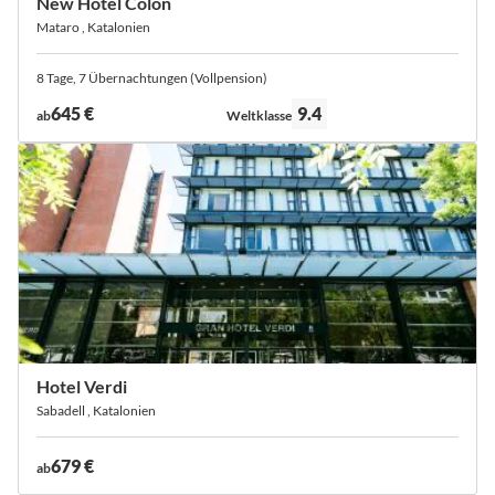
New Hotel Colon
Mataro , Katalonien
8 Tage, 7 Übernachtungen (Vollpension)
Bewertung:
645 €
9.4
ab
Weltklasse
Hotel Verdi
Sabadell , Katalonien
679 €
ab