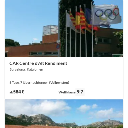
CAR Centre d’Alt Rendiment
Barcelona , Katalonien
8 Tage, 7 Übernachtungen (Vollpension)
Bewertung:
584 €
9.7
ab
Weltklasse