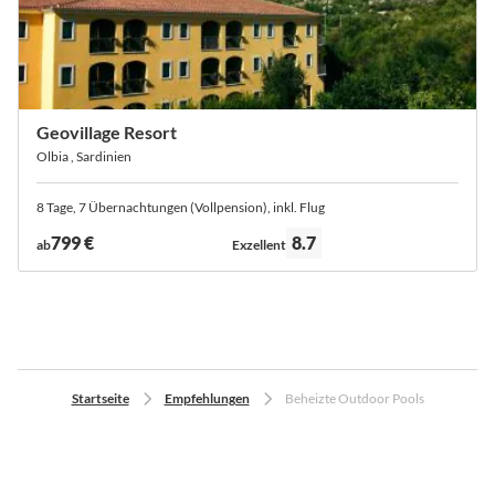
Geovillage Resort
Olbia , Sardinien
8 Tage, 7 Übernachtungen (Vollpension), inkl. Flug
Bewertung:
799 €
8.7
ab
Exzellent
Startseite
Empfehlungen
Beheizte Outdoor Pools