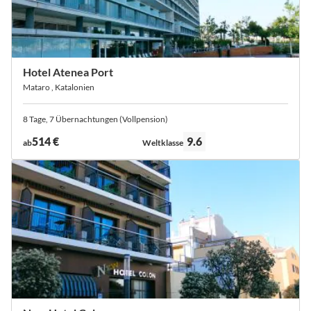
Hotel Atenea Port
Mataro , Katalonien
8 Tage, 7 Übernachtungen (Vollpension)
Bewertung:
514 €
9.6
ab
Weltklasse