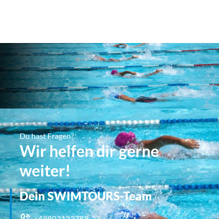
Du hast Fragen?
Wir helfen dir gerne
weiter!
Dein SWIMTOURS-Team
+49803123789-23