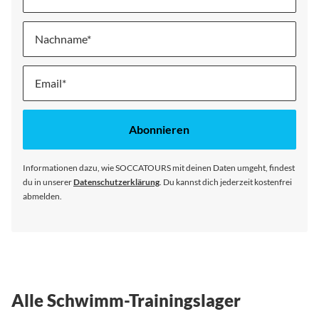
Nachname
Melde
dich
für
unseren
Abonnieren
Newsletter
an:
Informationen dazu, wie SOCCATOURS mit deinen Daten umgeht, findest
du in unserer
Datenschutzerklärung
. Du kannst dich jederzeit kostenfrei
abmelden.
Alle Schwimm-Trainingslager