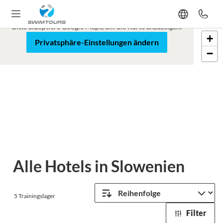
Google Maps ist blockiert
Bitte akzeptiere Google Maps, um die Karte anzuzeigen.
+
Karte
Satellit
Privatsphäre-Einstellungen ändern
−
Leaflet
Alle Hotels in Slowenien
5
Trainingslager
Filter