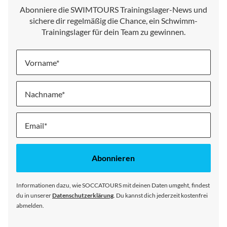
Abonniere die SWIMTOURS Trainingslager-News und
sichere dir regelmäßig die Chance, ein Schwimm-
Trainingslager für dein Team zu gewinnen.
Vorname
Nachname
Melde
dich
für
unseren
Abonnieren
Newsletter
an:
Informationen dazu, wie SOCCATOURS mit deinen Daten umgeht, findest
du in unserer
Datenschutzerklärung
. Du kannst dich jederzeit kostenfrei
abmelden.