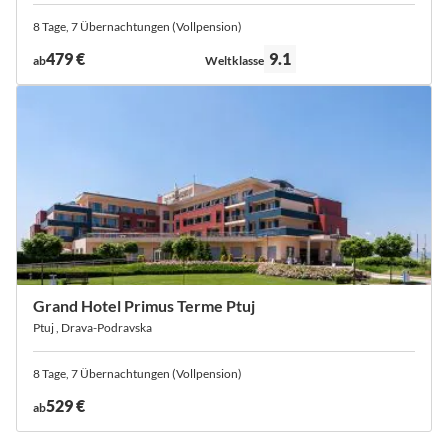
8 Tage, 7 Übernachtungen (Vollpension)
Bewertung:
479 €
9.1
ab
Weltklasse
Grand Hotel Primus Terme Ptuj
Ptuj , Drava-Podravska
8 Tage, 7 Übernachtungen (Vollpension)
529 €
ab