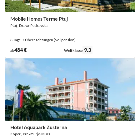
Mobile Homes Terme Ptuj
Ptuj , Drava-Podravska
8 Tage, 7 Übernachtungen (Vollpension)
Bewertung:
484 €
9.3
ab
Weltklasse
Hotel Aquapark Zusterna
Koper , Prekmurje-Mura