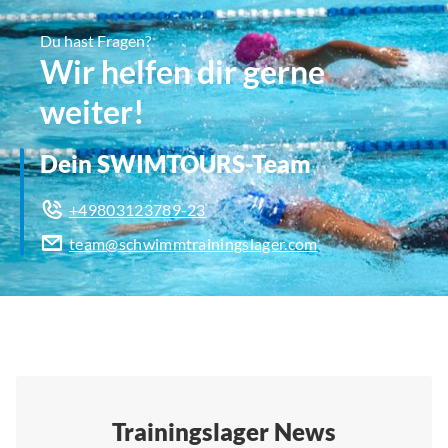
Du hast Fragen?
Wir helfen dir gerne
weiter!
Dein SWIMTOURS-Team
+49803123789-23
team@schwimmtrainingslager.com
Trainingslager News