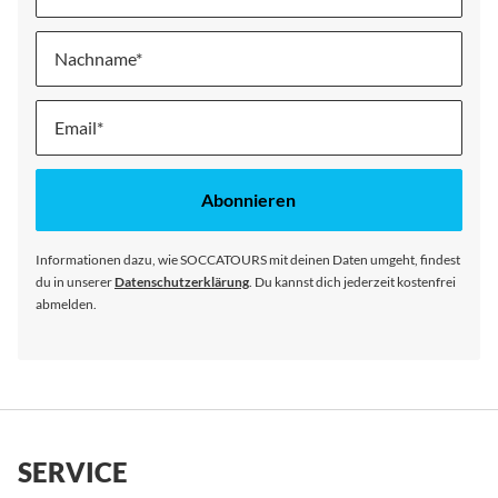
Nachname
Melde
dich
für
unseren
Abonnieren
Newsletter
an:
Informationen dazu, wie SOCCATOURS mit deinen Daten umgeht, findest
du in unserer
Datenschutzerklärung
. Du kannst dich jederzeit kostenfrei
abmelden.
SERVICE