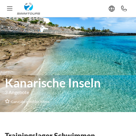
Kanarische Inseln
3 Angebote
Ganzjährig mildes Klima
Trainingslager Schwimmen