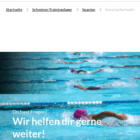
Startseite
Schwimm-Trainingslager
Spanien
Kanarische Inseln
Du hast Fragen?
Wir helfen dir gerne
weiter!