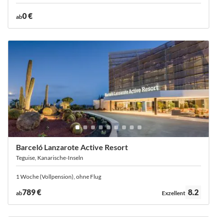
0 €
ab
Barceló Lanzarote Active Resort
Teguise, Kanarische-Inseln
1 Woche (Vollpension), ohne Flug
Bewertung:
789 €
8.2
ab
Exzellent