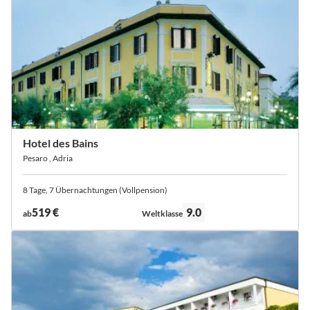
Hotel des Bains
Pesaro , Adria
8 Tage, 7 Übernachtungen (Vollpension)
Bewertung:
519 €
9.0
ab
Weltklasse