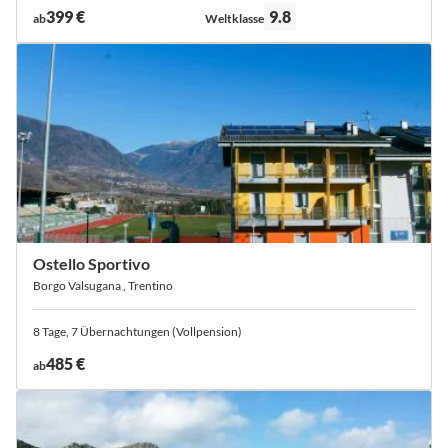
Bewertung:
399 €
9.8
ab
Weltklasse
Ostello Sportivo
Borgo Valsugana , Trentino
8 Tage, 7 Übernachtungen (Vollpension)
485 €
ab