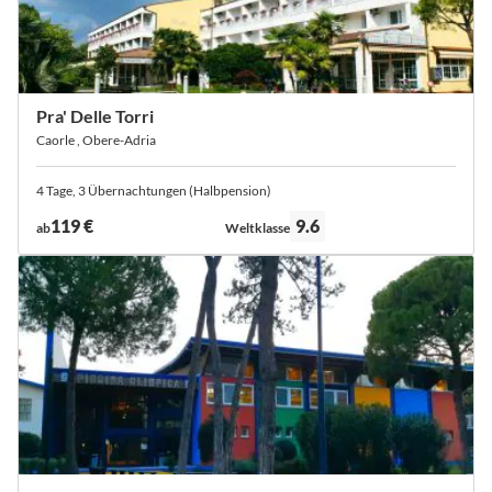
Pra' Delle Torri
Caorle , Obere-Adria
4 Tage, 3 Übernachtungen (Halbpension)
Bewertung:
119 €
9.6
ab
Weltklasse