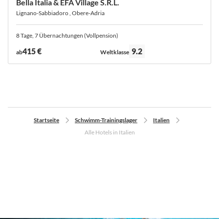
Bella Italia & EFA Village S.R.L.
Lignano-Sabbiadoro , Obere-Adria
8 Tage, 7 Übernachtungen (Vollpension)
Bewertung:
415 €
9.2
ab
Weltklasse
Startseite
Schwimm-Trainingslager
Italien
Alle Hotels in Italien