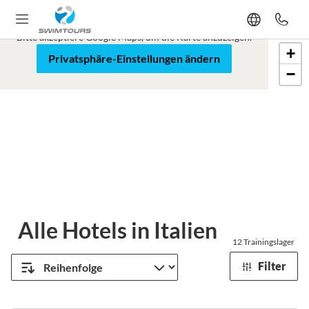
Google Maps ist blockiert
Bitte akzeptiere Google Maps, um die Karte anzuzeigen.
+
Karte
Satellit
Privatsphäre-Einstellungen ändern
−
Leaflet
Alle Hotels in Italien
12
Trainingslager
Filter