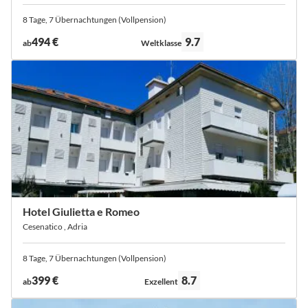
8 Tage, 7 Übernachtungen (Vollpension)
Bewertung:
494 €
9.7
ab
Weltklasse
Hotel Giulietta e Romeo
Cesenatico , Adria
8 Tage, 7 Übernachtungen (Vollpension)
Bewertung:
399 €
8.7
ab
Exzellent