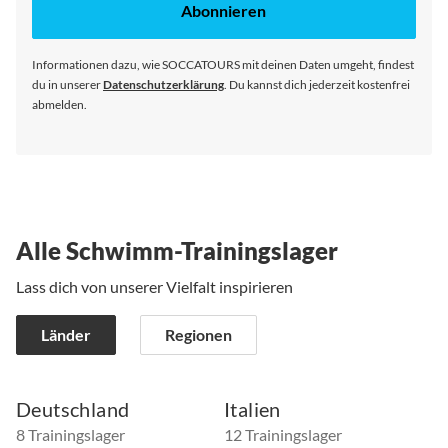
unseren
Abonnieren
Newsletter
an:
Informationen dazu, wie SOCCATOURS mit deinen Daten umgeht, findest
du in unserer
Datenschutzerklärung
. Du kannst dich jederzeit kostenfrei
abmelden.
Alle Schwimm-Trainingslager
Lass dich von unserer Vielfalt inspirieren
Länder
Regionen
Deutschland
Italien
8 Trainingslager
12 Trainingslager