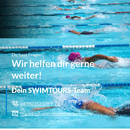
Du hast Fragen?
Wir helfen dir gerne
weiter!
Dein SWIMTOURS-Team
+49803123789-23
team@schwimmtrainingslager.com