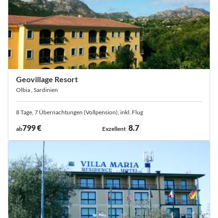
Geovillage Resort
Olbia , Sardinien
8 Tage, 7 Übernachtungen (Vollpension), inkl. Flug
Bewertung:
799 €
8.7
ab
Exzellent