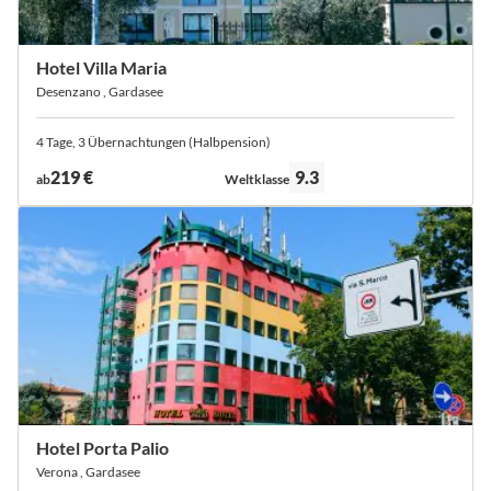
Hotel Villa Maria
Desenzano , Gardasee
4 Tage, 3 Übernachtungen (Halbpension)
Bewertung:
219 €
9.3
ab
Weltklasse
Hotel Porta Palio
Verona , Gardasee