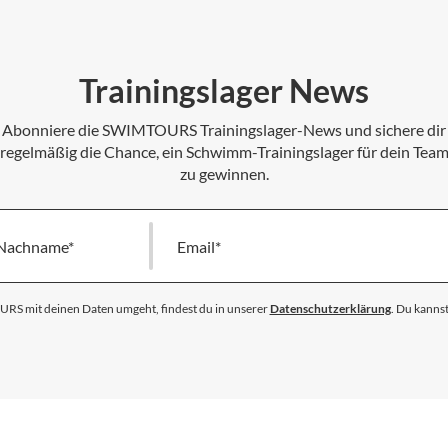
Trainingslager News
Abonniere die SWIMTOURS Trainingslager-News und sichere dir
regelmäßig die Chance, ein Schwimm-Trainingslager für dein Tea
zu gewinnen.
Nachname
Melde
dich
für
unseren
S mit deinen Daten umgeht, findest du in unserer
Datenschutzerklärung
. Du kannst
Newsletter
an: