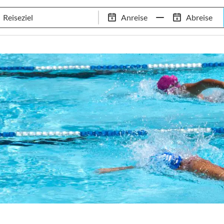
Schwimm-Trainingslager
Empfehlungen
Services
Anreise
Abreise
 Standorte
97,8% Weiterempfehlungsrate
20+ Jahre Trainingsla