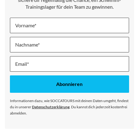
Trainingslager für dein Team zu gewinnen.
Vorname
Nachname
Melde
dich
für
unseren
Abonnieren
Newsletter
an:
Informationen dazu, wie SOCCATOURS mit deinen Daten umgeht, findest
du in unserer
Datenschutzerklärung
. Du kannst dich jederzeit kostenfrei
abmelden.