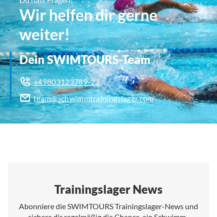
Wir helfen dir gerne
weiter!
Dein SWIMTOURS-Team
+49803123789-23
team@schwimmtrainingslager.com
Trainingslager News
Abonniere die SWIMTOURS Trainingslager-News und
sichere dir regelmäßig die Chance, ein Schwimm-