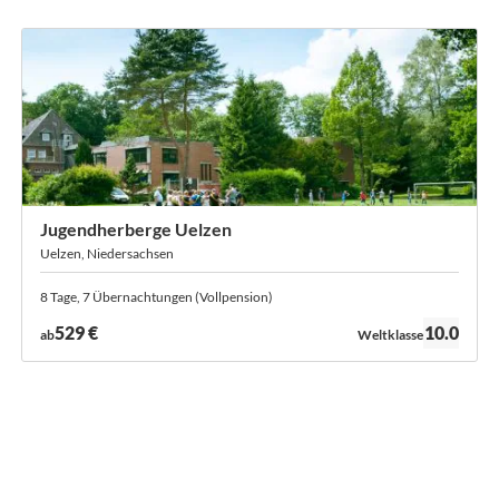
Jugendherberge Uelzen
Uelzen, Niedersachsen
8 Tage, 7 Übernachtungen (Vollpension)
Bewertung:
529 €
10.0
ab
Weltklasse