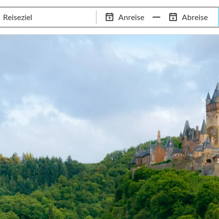
Schwimm-Trainingslager
Empfehlungen
Services
Anreise
Abreise
 Standorte
97,8% Weiterempfehlungsrate
20+ Jahre Trainingsla