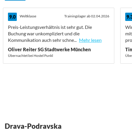
9.0
Weltklasse
Trainingslager ab 02.04.2026
9.
Preis-Leistungsverhältnis ist sehr gut. Die
Wir
Buchung war unkompliziert und die
mit
Kommunikation auch sehr schne...
Mehr lesen
pro
Oliver Reiter SG Stadtwerke München
Ti
Übernachtet bei Hostel Punkl
Über
Drava-Podravska