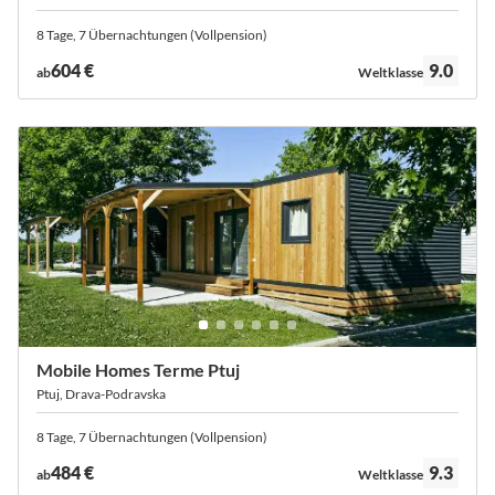
8 Tage, 7 Übernachtungen (Vollpension)
Bewertung:
604 €
9.0
ab
Weltklasse
Mobile Homes Terme Ptuj
Ptuj, Drava-Podravska
8 Tage, 7 Übernachtungen (Vollpension)
Bewertung:
484 €
9.3
ab
Weltklasse