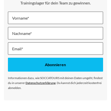
Trainingslager für dein Team zu gewinnen.
Vorname
Nachname
Melde
dich
für
unseren
Abonnieren
Newsletter
an:
Informationen dazu, wie SOCCATOURS mit deinen Daten umgeht, findest
du in unserer
Datenschutzerklärung
. Du kannst dich jederzeit kostenfrei
abmelden.