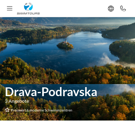
Drava-Podravska
3 Angebote
Preiswert & moderne Schwimmzentren