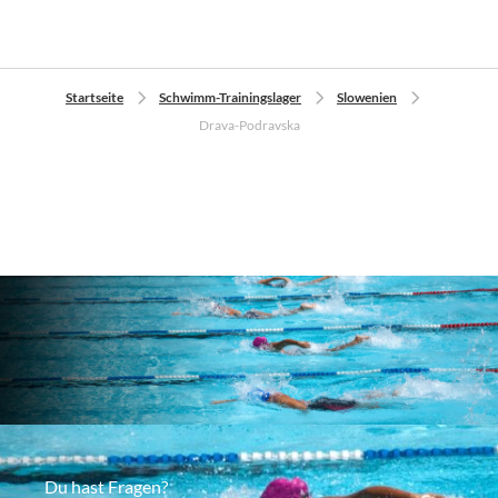
Startseite
Schwimm-Trainingslager
Slowenien
Drava-Podravska
Du hast Fragen?