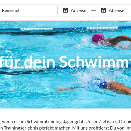
Schwimm-Trainingslager
Empfehlungen
Services
Anreise
Abreise
 Standorte
97,8% Weiterempfehlungsrate
20+ Jahre Trainingsla
 für dein Schwimmt
wenn es um Schwimmtrainingslager geht. Unser Ziel ist es, Dir nic
n Trainingserlebnis perfekt machen. Mit uns profitierst Du von 