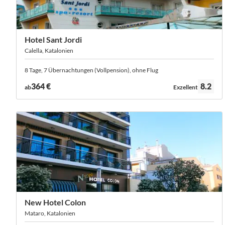
Hotel Sant Jordi
Calella, Katalonien
8 Tage, 7 Übernachtungen (Vollpension), ohne Flug
Bewertung:
364 €
8.2
ab
Exzellent
New Hotel Colon
Mataro, Katalonien