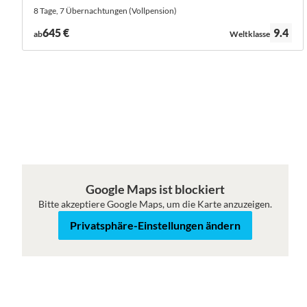
8 Tage, 7 Übernachtungen (Vollpension)
Bewertung:
645 €
9.4
ab
Weltklasse
Google Maps ist blockiert
Bitte akzeptiere Google Maps, um die Karte anzuzeigen.
Karte
Satellit
Privatsphäre-Einstellungen ändern