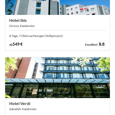
Hotel Ibis
Girona, Katalonien
8 Tage, 7 Übernachtungen (Vollpension)
Bewertung:
549 €
8.8
ab
Exzellent
Hotel Verdi
Sabadell, Katalonien