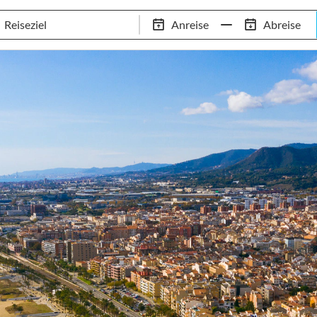
Schwimm-Trainingslager
Empfehlungen
Services
Anreise
Abreise
 Standorte
97,8% Weiterempfehlungsrate
20+ Jahre Trainingsla