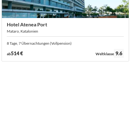
Hotel Atenea Port
Mataro, Katalonien
8 Tage, 7 Übernachtungen (Vollpension)
Bewertung:
514 €
9.6
ab
Weltklasse