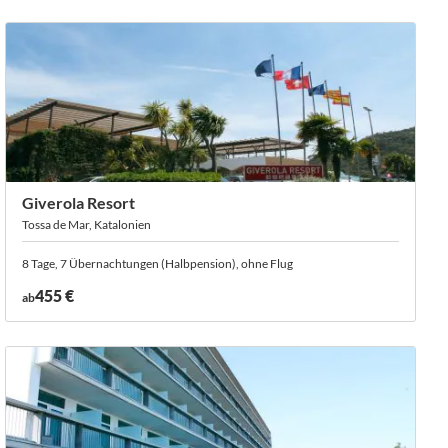
Giverola Resort
Tossa de Mar, Katalonien
8 Tage, 7 Übernachtungen (Halbpension), ohne Flug
455 €
ab