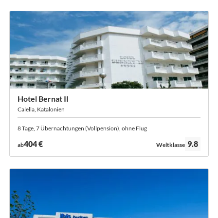
Hotel Bernat II
Calella, Katalonien
8 Tage, 7 Übernachtungen (Vollpension), ohne Flug
Bewertung:
404 €
9.8
ab
Weltklasse