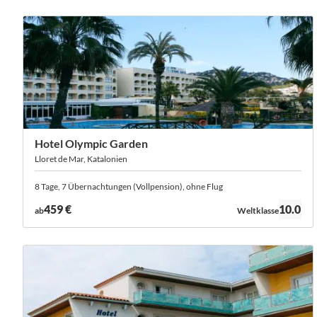
Hotel Olympic Garden
Lloret de Mar, Katalonien
8 Tage, 7 Übernachtungen (Vollpension), ohne Flug
Bewertung:
459 €
10.0
ab
Weltklasse