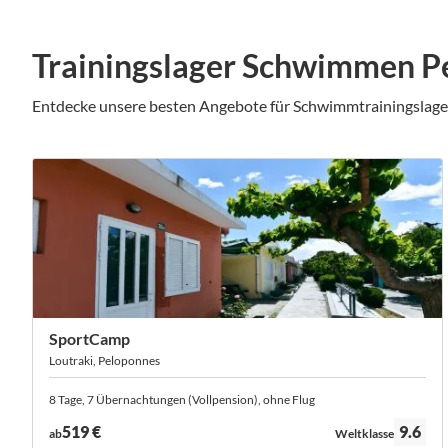
Trainingslager Schwimmen P
Entdecke unsere besten Angebote für Schwimmtrainingsla
SportCamp
Loutraki, Peloponnes
8 Tage, 7 Übernachtungen (Vollpension), ohne Flug
Bewertung:
519 €
9.6
ab
Weltklasse