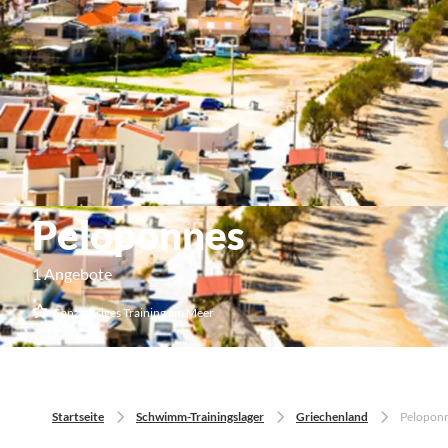
Peloponnes
1 Angebote
Ganzjähriges Training am Meer
Startseite
Schwimm-Trainingslager
Griechenland
Pelopon