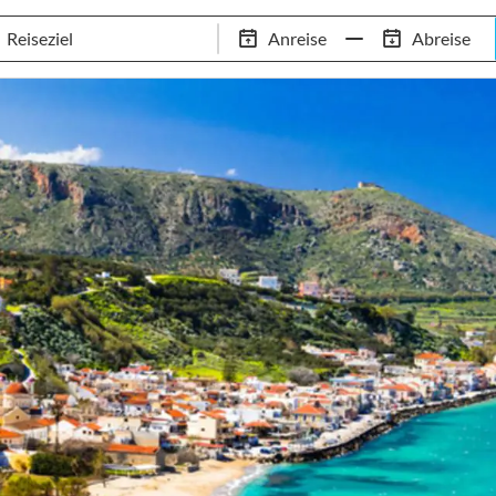
Schwimm-Trainingslager
Empfehlungen
Services
Anreise
Abreise
 Standorte
97,8% Weiterempfehlungsrate
20+ Jahre Trainingsla