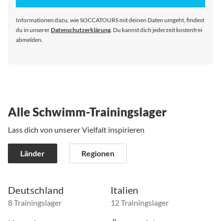
Newsletter
an:
Informationen dazu, wie SOCCATOURS mit deinen Daten umgeht, findest
du in unserer
Datenschutzerklärung
. Du kannst dich jederzeit kostenfrei
abmelden.
Alle Schwimm-Trainingslager
Lass dich von unserer Vielfalt inspirieren
Länder
Regionen
Deutschland
Italien
8 Trainingslager
12 Trainingslager