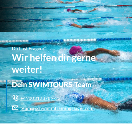
Du hast Fragen?
Wir helfen dir gerne
weiter!
Dein SWIMTOURS-Team
+49803123789-23
team@schwimmtrainingslager.com