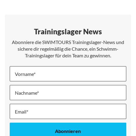
Trainingslager News
Abonniere die SWIMTOURS Trainingslager-News und
sichere dir regelmäßig die Chance, ein Schwimm-
Trainingslager für dein Team zu gewinnen.
Vorname
Nachname
Melde
dich
für
unseren
Abonnieren