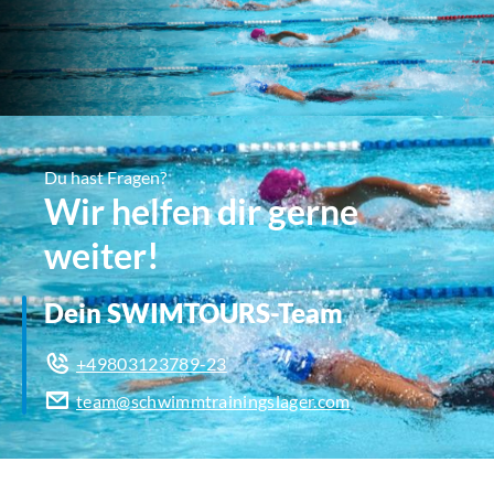
Du hast Fragen?
Wir helfen dir gerne
weiter!
Dein SWIMTOURS-Team
+49803123789-23
team@schwimmtrainingslager.com