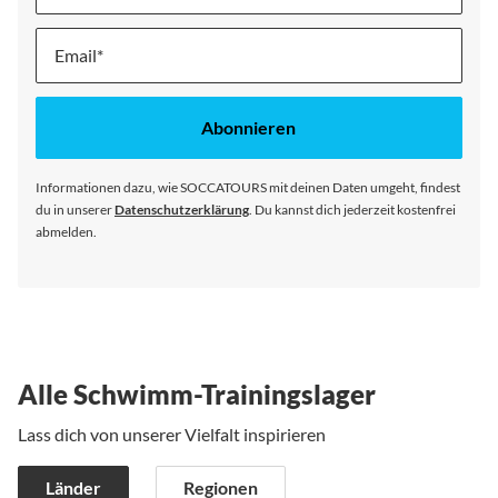
Melde
dich
für
unseren
Abonnieren
Newsletter
an:
Informationen dazu, wie SOCCATOURS mit deinen Daten umgeht, findest
du in unserer
Datenschutzerklärung
. Du kannst dich jederzeit kostenfrei
abmelden.
Alle Schwimm-Trainingslager
Lass dich von unserer Vielfalt inspirieren
Länder
Regionen