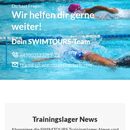
Du hast Fragen?
Wir helfen dir gerne
weiter!
Dein SWIMTOURS-Team
+49803123789-23
team@schwimmtrainingslager.com
Trainingslager News
Abonniere die SWIMTOURS Trainingslager-News und