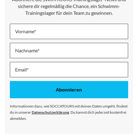
sichere dir regelmäßig die Chance, ein Schwimm-
Trainingslager für dein Team zu gewinnen.
Vorname
Nachname
Melde
dich
für
unseren
Abonnieren
Newsletter
an:
Informationen dazu, wie SOCCATOURS mit deinen Daten umgeht, findest
du in unserer
Datenschutzerklärung
. Du kannst dich jederzeit kostenfrei
abmelden.