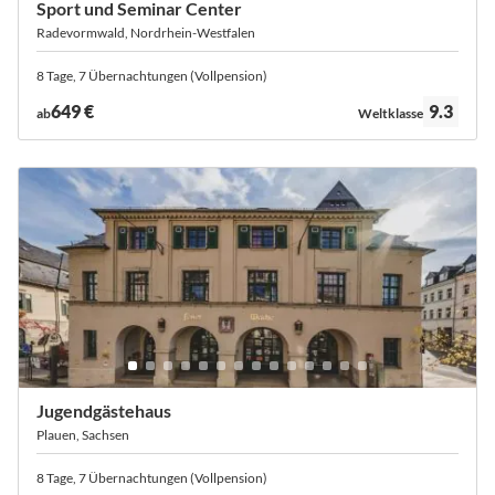
Sport und Seminar Center
Radevormwald, Nordrhein-Westfalen
8 Tage, 7 Übernachtungen (Vollpension)
Bewertung:
649 €
9.3
ab
Weltklasse
Jugendgästehaus
Plauen, Sachsen
8 Tage, 7 Übernachtungen (Vollpension)