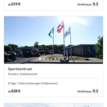
Bewertung:
559 €
9.3
ab
Weltklasse
Sportzentrum
Tondern, Süddänemark
8 Tage, 7 Übernachtungen (Vollpension)
Bewertung:
428 €
9.3
ab
Weltklasse