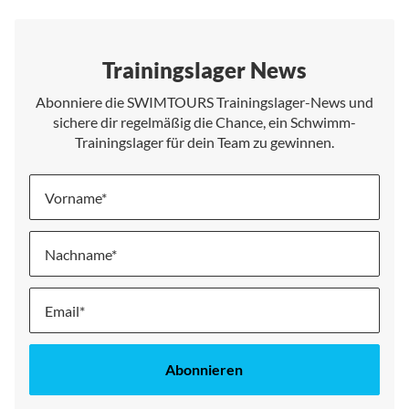
Trainingslager News
Abonniere die SWIMTOURS Trainingslager-News und
sichere dir regelmäßig die Chance, ein Schwimm-
Trainingslager für dein Team zu gewinnen.
Vorname
Nachname
Melde
dich
für
unseren
Abonnieren
Newsletter
an: