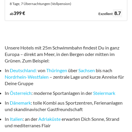
8 Tage, 7 Übernachtungen (Vollpension)
Bewertung:
399 €
8.7
ab
Exzellent
Unsere Hotels mit 25m Schwimmbahn findest Du in ganz
Europa – direkt am Meer, in den Bergen oder mitten im
Grünen. Zum Beispiel:
In
Deutschland
:
von
Thüringen
über
Sachsen
bis nach
Nordrhein-Westfalen
– zentrale Lage und kurze Anreise für
Deine Gruppe
In
Österreich
: moderne Sportanlagen in der
Steiermark
In
Dänemark
: tolle Kombi aus Sportzentren, Ferienanlagen
und skandinavischer Gastfreundschaft
In
Italien
: an der
Adriaküste
erwarten Dich Sonne, Strand
und mediterranes Flair