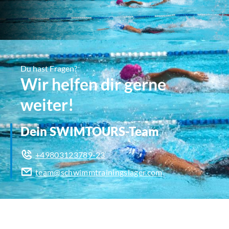
Du hast Fragen?
Wir helfen dir gerne
weiter!
Dein SWIMTOURS-Team
+49803123789-23
team@schwimmtrainingslager.com