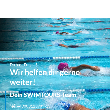
Du hast Fragen?
Wir helfen dir gerne
weiter!
Dein SWIMTOURS-Team
+49803123789-23