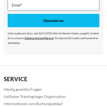
Melde
dich
für
unseren
Abonnieren
Newsletter
an:
Informationen dazu, wie SOCCATOURS mit deinen Daten umgeht, findest
du in unserer
Datenschutzerklärung
. Du kannst dich jederzeit kostenfrei
abmelden.
SERVICE
Häufig gestellte Fragen
Leitfaden Trainingslager Organisation
Informationen zum Buchungsablauf